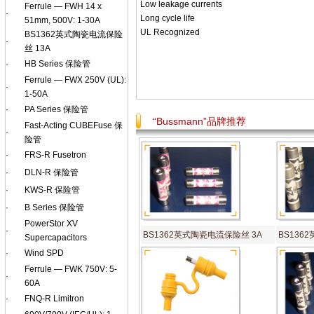
Low leakage currents
Ferrule — FWH 14 x
·
Long cycle life
51mm, 500V: 1-30A
UL Recognized
BS1362英式陶瓷电流保险
·
丝 13A
·
HB Series 保险管
Ferrule — FWX 250V (UL):
·
1-50A
·
PA Series 保险管
“Bussmann”品牌推荐
Fast-Acting CUBEFuse 保
·
险管
·
FRS-R Fusetron
·
DLN-R 保险管
·
KWS-R 保险管
·
B Series 保险管
PowerStor XV
·
BS1362英式陶瓷电流保险丝 3A
BS136
Supercapacitors
·
Wind SPD
Ferrule — FWK 750V: 5-
·
60A
·
FNQ-R Limitron