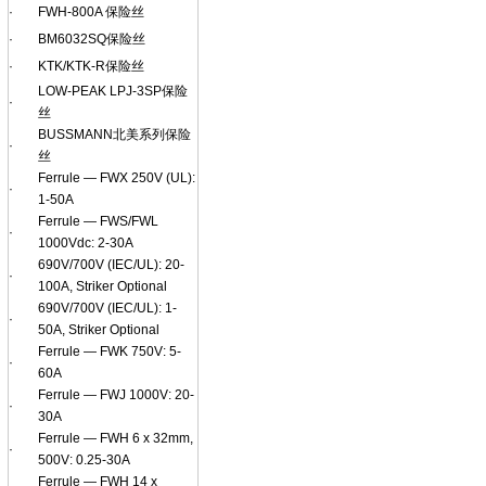
·
FWH-800A 保险丝
·
BM6032SQ保险丝
·
KTK/KTK-R保险丝
LOW-PEAK LPJ-3SP保险
·
丝
BUSSMANN北美系列保险
·
丝
Ferrule — FWX 250V (UL):
·
1-50A
Ferrule — FWS/FWL
·
1000Vdc: 2-30A
690V/700V (IEC/UL): 20-
·
100A, Striker Optional
690V/700V (IEC/UL): 1-
·
50A, Striker Optional
Ferrule — FWK 750V: 5-
·
60A
Ferrule — FWJ 1000V: 20-
·
30A
Ferrule — FWH 6 x 32mm,
·
500V: 0.25-30A
Ferrule — FWH 14 x