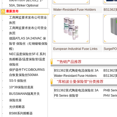
690V/700V (IEC/UL): 1-
·
50A, Striker Optional
Water-Resistant Fuse Holders
BS136
最新发布
工商网监要求发布公司营业
·
执照
工商网监要求发布公司营业
·
执照
德国ATLAS 3A 240VAC 保
·
险管 保险丝（红铜镀银保险
帽）
European Industrial Fuse Links
SurgeP
NEC温度保险丝SF-E 系列
·
热熔断器/温度保险管/温度
""热销产品推荐
保险丝
保护器件TYCO/BOURNS
BS1362英式陶瓷电流保险丝 3A
BS136
·
自恢复保险丝500MA
Water-Resistant Fuse Holders
BS136
·
SS-5 保险丝
"库柏波士曼保险管"分类推荐
·
10*38保险丝底座
BS1362英式陶瓷电流保险丝 3A
PHB Ser
·
BUSSMANN隔离开关
PB Series 保险管
PHV Ser
·
保险丝座
·
光伏熔断器
·
BS88系列熔断器