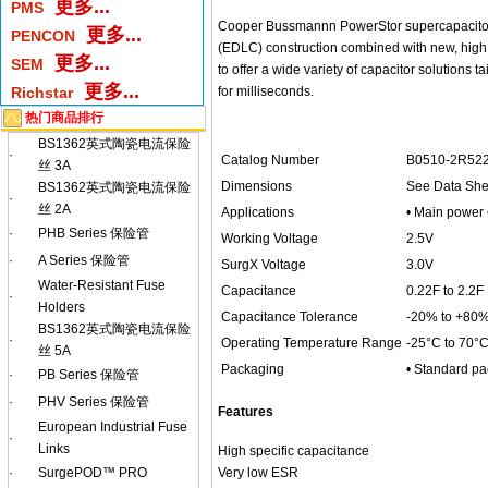
更多...
PMS
Cooper Bussmannn PowerStor supercapacitors a
更多...
PENCON
(EDLC) construction combined with new, hig
更多...
SEM
to offer a wide variety of capacitor solutions 
更多...
Richstar
for milliseconds.
热门商品排行
BS1362英式陶瓷电流保险
·
Catalog Number
B0510-2R522
丝 3A
Dimensions
See Data She
BS1362英式陶瓷电流保险
·
丝 2A
Applications
• Main power 
·
PHB Series 保险管
Working Voltage
2.5V
·
A Series 保险管
SurgX Voltage
3.0V
Water-Resistant Fuse
Capacitance
0.22F to 2.2F
·
Holders
Capacitance Tolerance
-20% to +80%
BS1362英式陶瓷电流保险
·
Operating Temperature Range
-25°C to 70°
丝 5A
Packaging
• Standard pa
·
PB Series 保险管
·
PHV Series 保险管
Features
European Industrial Fuse
·
Links
High specific capacitance
Very low ESR
·
SurgePOD™ PRO