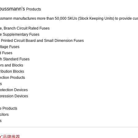
bussmann's
Products
smann manufactures more than 50,000 SKUs (Stock Keeping Units) to provide cust
e, Branch Circuit Rated Fuses
e Supplementary Fuses
 - Printed Circuit Board and Small Dimension Fuses
ltage Fuses
d Fuses
ish Standard Fuses
rs and Blocks
ribution Blocks
ction Products
s
otection Devices
ression Devices
e Products
itors
s
er”品牌推荐