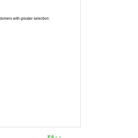
omers with greater selection:
更多＞＞