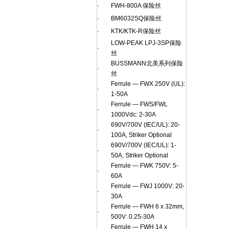
·
FWH-800A 保险丝
·
BM6032SQ保险丝
·
KTK/KTK-R保险丝
LOW-PEAK LPJ-3SP保险
·
丝
BUSSMANN北美系列保险
·
丝
Ferrule — FWX 250V (UL):
·
1-50A
Ferrule — FWS/FWL
·
1000Vdc: 2-30A
690V/700V (IEC/UL): 20-
·
100A, Striker Optional
690V/700V (IEC/UL): 1-
·
50A, Striker Optional
Ferrule — FWK 750V: 5-
·
60A
Ferrule — FWJ 1000V: 20-
·
30A
Ferrule — FWH 6 x 32mm,
·
500V: 0.25-30A
Ferrule — FWH 14 x