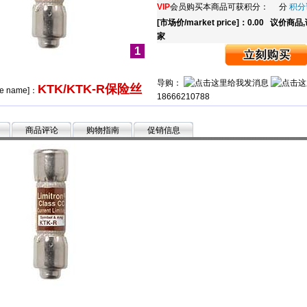
VIP
会员购买本商品可获积分： 分
积分
[市场价/market price]：0.00
议价商品
家
1
导购：
KTK/KTK-R保险丝
de name]：
18666210788
商品评论
购物指南
促销信息