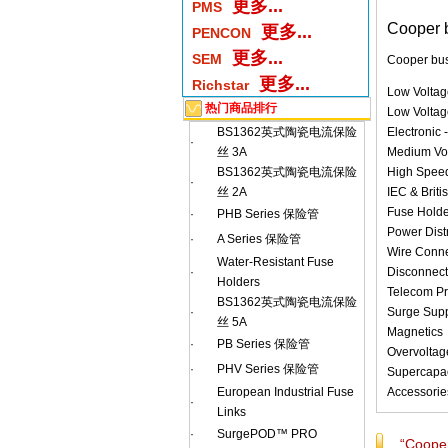
更多...
PMS
Cooper 
更多...
PENCON
更多...
SEM
Cooper bus
更多...
Richstar
Low Voltag
热门商品排行
Low Voltag
BS1362英式陶瓷电流保险
Electronic
·
丝 3A
Medium Vo
BS1362英式陶瓷电流保险
High Spee
·
丝 2A
IEC & Brit
Fuse Holde
·
PHB Series 保险管
Power Dist
·
A Series 保险管
Wire Conne
Water-Resistant Fuse
·
Disconnect
Holders
Telecom Pr
BS1362英式陶瓷电流保险
·
Surge Supp
丝 5A
Magnetics
·
PB Series 保险管
Overvoltag
·
PHV Series 保险管
Supercapac
European Industrial Fuse
Accessorie
·
Links
·
SurgePOD™ PRO
“Coop