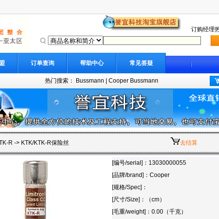
订购经理热线:
盟
订单查询
帮助中心
常见答疑
热门搜索：
Bussmann
|
Cooper Bussmann
TK-R
-> KTK/KTK-R保险丝
去结算
[编号/serial]：13030000055
[品牌/brand]：Cooper
[规格/Spec]：
[尺寸/Size]：（cm）
[毛重/weight]：0.00（千克）