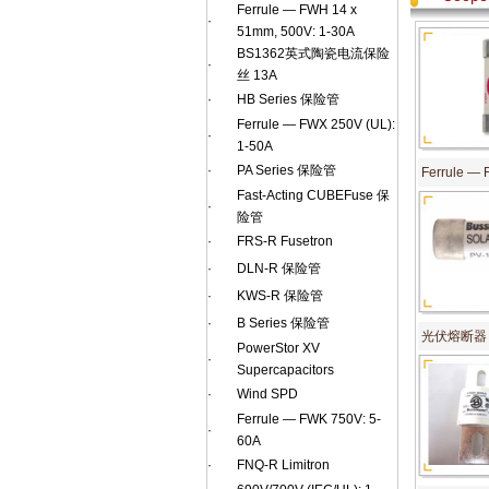
Ferrule — FWH 14 x
·
51mm, 500V: 1-30A
BS1362英式陶瓷电流保险
·
丝 13A
·
HB Series 保险管
Ferrule — FWX 250V (UL):
·
1-50A
·
PA Series 保险管
Ferrule — 
Fast-Acting CUBEFuse 保
·
险管
·
FRS-R Fusetron
·
DLN-R 保险管
·
KWS-R 保险管
·
B Series 保险管
光伏熔断器
PowerStor XV
·
Supercapacitors
·
Wind SPD
Ferrule — FWK 750V: 5-
·
60A
·
FNQ-R Limitron