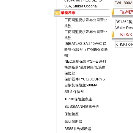
690V/700V (IEC/UL): 1-
FWH-800
·
50A, Striker Optional
""热销
最新发布
工商网监要求发布公司营业
BS1362
·
执照
Water-Resi
工商网监要求发布公司营业
"KTK/
·
执照
德国ATLAS 3A 240VAC 保
KTK/KTK
·
险管 保险丝（红铜镀银保险
帽）
NEC温度保险丝SF-E 系列
·
热熔断器/温度保险管/温度
保险丝
保护器件TYCO/BOURNS
·
自恢复保险丝500MA
·
SS-5 保险丝
·
10*38保险丝底座
·
BUSSMANN隔离开关
·
保险丝座
·
光伏熔断器
·
BS88系列熔断器